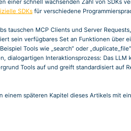
en einer schnell wachsenden Zahl von SDKs ver
izielle SDKs
für verschiedene Programmierspra
bs tauschen MCP Clients und Server Requests, 
riert sein verfügbares Set an Funktionen über
eispiel Tools wie „search“ oder „duplicate_file
, dialogartigen Interaktionsprozess: Das LLM k
ergrund Tools auf und greift standardisiert au
n einem späteren Kapitel dieses Artikels mit e