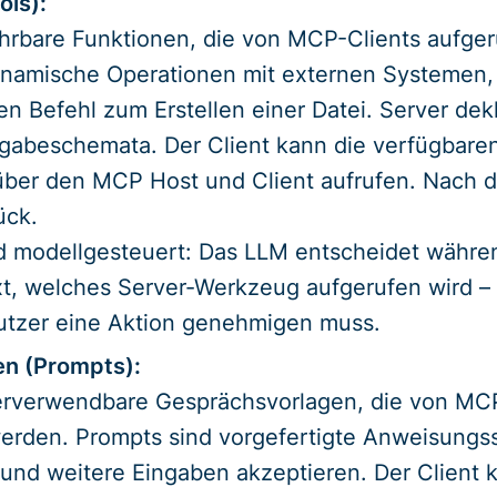
ols):
ührbare Funktionen, die von MCP-Clients aufg
namische Operationen mit externen Systemen,
en Befehl zum Erstellen einer Datei. Server de
abeschemata. Der Client kann die verfügbaren
über den MCP Host und Client aufrufen. Nach de
ück.
 modellgesteuert: Das LLM entscheidet währe
t, welches Server-Werkzeug aufgerufen wird –
utzer eine Aktion genehmigen muss.
en (Prompts):
erverwendbare Gesprächsvorlagen, die von MC
 werden. Prompts sind vorgefertigte Anweisung
und weitere Eingaben akzeptieren. Der Client k