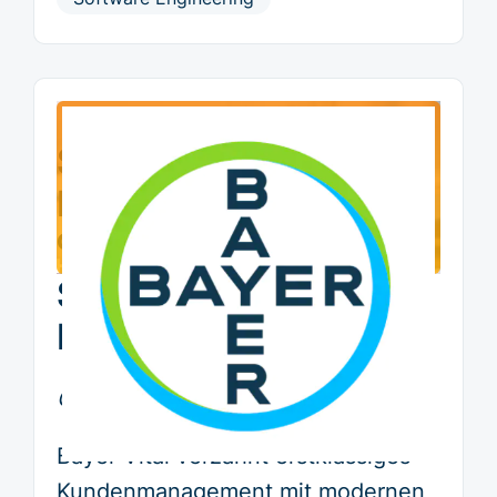
Sales Analytics
Platform
Case Study
Sales Analytics
Platform
Consumer Health
Bayer Vital verzahnt erstklassiges
Kundenmanagement mit modernen