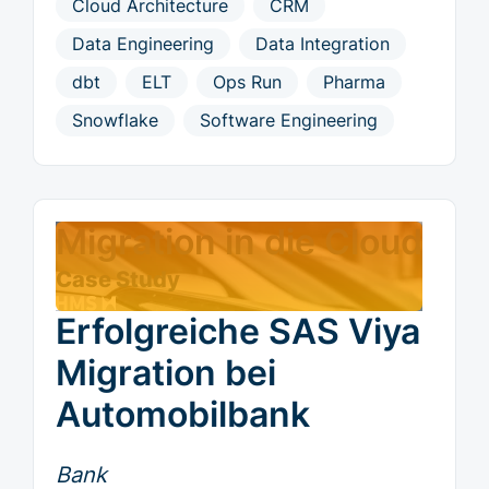
Cloud Architecture
CRM
Data Engineering
Data Integration
dbt
ELT
Ops Run
Pharma
Snowflake
Software Engineering
Migration in die Cloud
Case Study
Erfolgreiche SAS Viya
Migration bei
Automobilbank
Bank