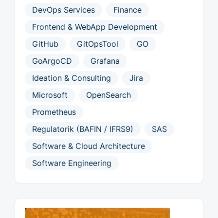
DevOps Services
Finance
Frontend & WebApp Development
GitHub
GitOpsTool
GO
GoArgoCD
Grafana
Ideation & Consulting
Jira
Microsoft
OpenSearch
Prometheus
Regulatorik (BAFIN / IFRS9)
SAS
Software & Cloud Architecture
Software Engineering
End to End Support