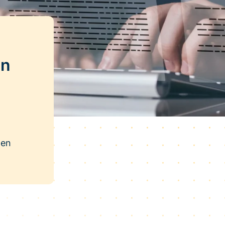
en
gen