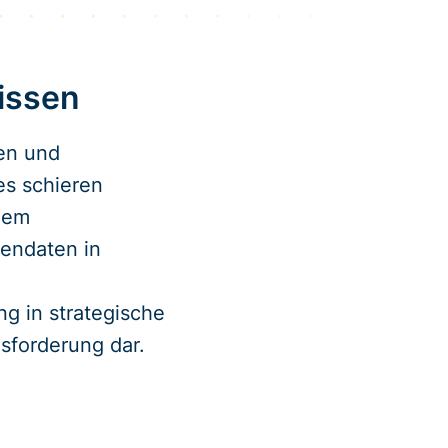
issen
en und
es schieren
dem
endaten in
ng in strategische
sforderung dar.