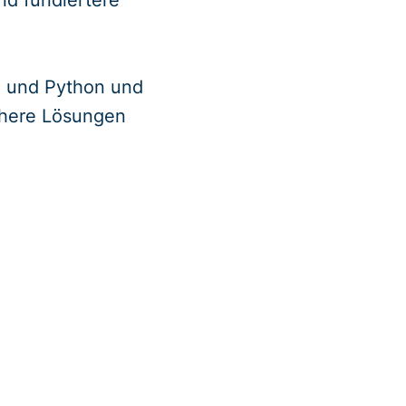
nd fundiertere
n und Python und
rühere Lösungen