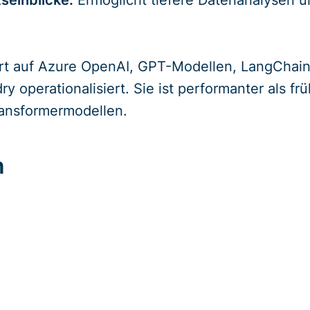
seinblicke:
Ermöglicht tiefere Datenanalysen u
rt auf Azure OpenAI, GPT-Modellen, LangChai
dry operationalisiert. Sie ist performanter als f
ransformermodellen.
n