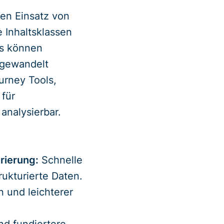
en Einsatz von
e Inhaltsklassen
es können
umgewandelt
urney Tools,
 für
analysierbar.
rierung:
Schnelle
rukturierte Daten.
 und leichterer