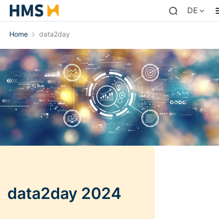
DE
Home
data2day
data2day 2024